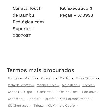
Caneta Touch
Kit Executivo 3
de Bambu
Peças – X10998
Ecológica com
Suporte –
X00708T
Termos mais procurados
Brindes
Mochila
Chaveiro
Cordão
Bolsa Térmica
Mala de Viagem
Mochila Saco
Moleskine
Sacola
Caneca
Copo
Camiseta
Caixa de Som
Pen drive
Cadernos
Caneta
Garrafa
Kits Personalizados
Kit Churrasco
Tábua
Kit Vinho e Queijo