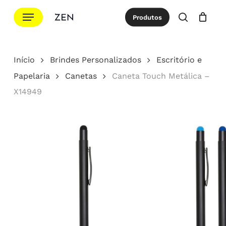
Ir
Menu
Produtos
para
procurar
Cotação
Close
Cart
o
conteúdo
Início
Brindes Personalizados
Escritório e
principal
Papelaria
Canetas
Caneta Touch Metálica –
X14949