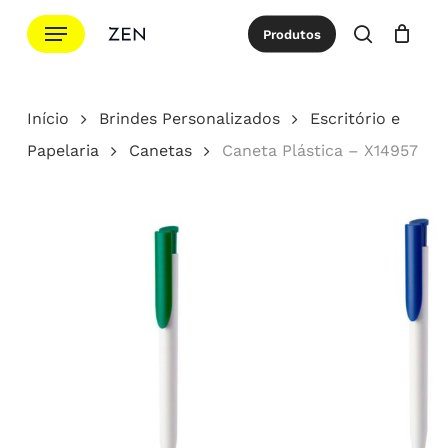
Ir
Menu
Produtos
para
procurar
Cotação
Close
Cart
o
conteúdo
Início
Brindes Personalizados
Escritório e
principal
Papelaria
Canetas
Caneta Plástica – X14957