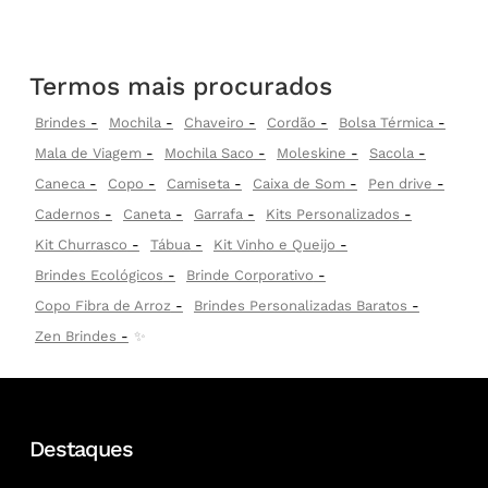
Termos mais procurados
Brindes
Mochila
Chaveiro
Cordão
Bolsa Térmica
Mala de Viagem
Mochila Saco
Moleskine
Sacola
Caneca
Copo
Camiseta
Caixa de Som
Pen drive
Cadernos
Caneta
Garrafa
Kits Personalizados
Kit Churrasco
Tábua
Kit Vinho e Queijo
Brindes Ecológicos
Brinde Corporativo
Copo Fibra de Arroz
Brindes Personalizadas Baratos
Zen Brindes
✨
Destaques