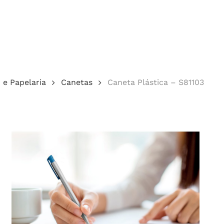
Cotação
o e Papelaria
Canetas
Caneta Plástica – S81103
echar.