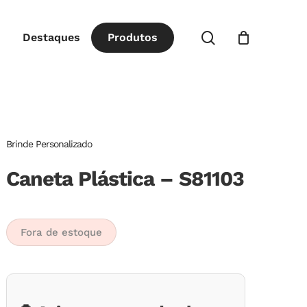
Close
procurar
Destaques
P
r
o
d
u
t
o
s
Cart
Brinde Personalizado
Caneta Plástica – S81103
Fora de estoque