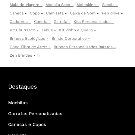
Mala de Viagem
Mochila Saco
Moleskine
Sacola
Caneca
Copo
Camiseta
Caixa de Som
Pen drive
Cadernos
Caneta
Garrafa
Kits Personalizados
Kit Churrasco
Tábua
Kit Vinho e Queijo
Brindes Ecológicos
Brinde Corporativo
Copo Fibra de Arroz
Brindes Personalizadas Baratos
Zen Brindes
✨
Destaques
Mochilas
Garrafas Personalizadas
Canecas e Copos