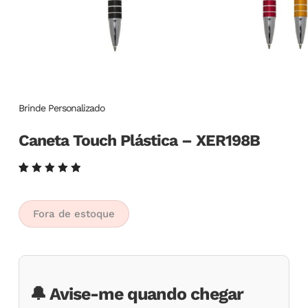
Brinde Personalizado
Caneta Touch Plástica – XER198B
Avaliado
6
como
5.00
de
5, com
Fora de estoque
baseado
em
avaliações
de
clientes
🔔 Avise-me quando chegar