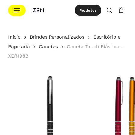
Ir
Menu
Produtos
para
procurar
Cotação
Close
Cart
o
conteúdo
Início
Brindes Personalizados
Escritório e
principal
Papelaria
Canetas
Caneta Touch Plástica –
XER198B