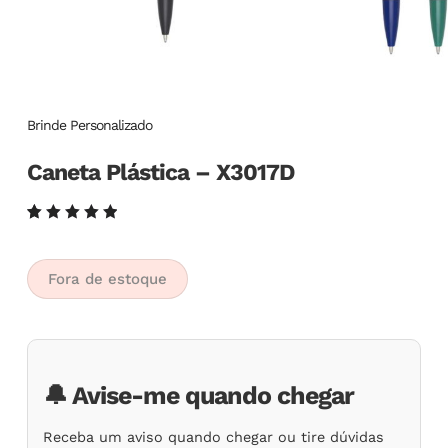
Brinde Personalizado
Caneta Plástica – X3017D
Avaliado
6
como
5.00
de
5, com
Fora de estoque
baseado
em
avaliações
de
clientes
🔔 Avise-me quando chegar
Receba um aviso quando chegar ou tire dúvidas