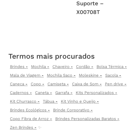
Suporte –
X00708T
Termos mais procurados
Brindes
Mochila
Chaveiro
Cordão
Bolsa Térmica
Mala de Viagem
Mochila Saco
Moleskine
Sacola
Caneca
Copo
Camiseta
Caixa de Som
Pen drive
Cadernos
Caneta
Garrafa
Kits Personalizados
Kit Churrasco
Tábua
Kit Vinho e Queijo
Brindes Ecológicos
Brinde Corporativo
Copo Fibra de Arroz
Brindes Personalizadas Baratos
Zen Brindes
✨