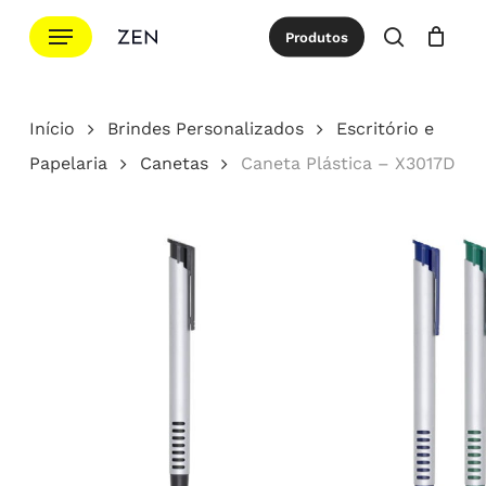
Ir
Menu
Produtos
para
procurar
Cotação
Close
Cart
o
conteúdo
Início
Brindes Personalizados
Escritório e
principal
Papelaria
Canetas
Caneta Plástica – X3017D