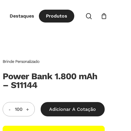
Close
procurar
Destaques
P
r
o
d
u
t
o
s
Cart
Brinde Personalizado
Power Bank 1.800 mAh
– S11144
Adicionar A Cotação