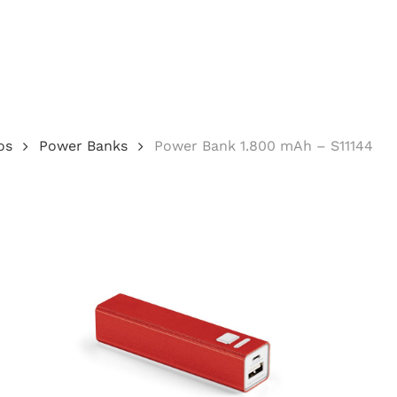
Cotação
os
Power Banks
Power Bank 1.800 mAh – S11144
echar.