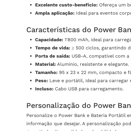
Excelente custo-benefício:
Ofereça um bri
Ampla aplicação:
Ideal para eventos corp
Características do Power Ban
Capacidade:
1’800 mAh, ideal para carrega
Tempo de vida:
≥ 500 ciclos, garantindo d
Porta de saída:
USB-A, compatível com a m
Material:
Alumínio, resistente e elegante.
Tamanho:
95 x 23 x 22 mm, compacto e fác
Peso:
Leve e portátil, ideal para carregar
Incluso:
Cabo USB para carregamento.
Personalização do Power Bank
Personalize o Power Bank e Bateria Portátil
informação que desejar. A personalização pode 