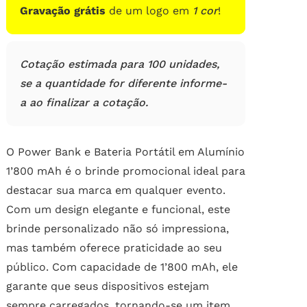
Gravação grátis
de um logo em
1 cor
!
Cotação estimada para 100 unidades,
se a quantidade for diferente informe-
a ao finalizar a cotação.
O Power Bank e Bateria Portátil em Alumínio
1’800 mAh é o brinde promocional ideal para
destacar sua marca em qualquer evento.
Com um design elegante e funcional, este
brinde personalizado não só impressiona,
mas também oferece praticidade ao seu
público. Com capacidade de 1’800 mAh, ele
garante que seus dispositivos estejam
sempre carregados, tornando-se um item