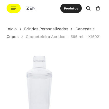
Ir
Menu
Produtos
para
procurar
Cotação
Close
Cart
o
conteúdo
Início
Brindes Personalizados
Canecas e
principal
Copos
Coqueteleira Acrílico – 565 ml – X15021