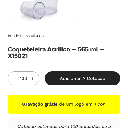
Brinde Personalizado
Coqueteleira Acrílico – 565 ml –
X15021
Adicionar A Cotação
Gravação grátis
de um logo em
1 cor
!
Cotação estimada para 100 unidades, se a