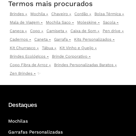
Termos mais procurados
Brindes
Mochila
Chaveiro
Cordão
Bolsa Térmica
Mala de Viagem
Mochila Saco
Moleskine
Sacola
Caneca
Copo
Camiseta
Caixa de Som
Pen drive
Cadernos
Caneta
Garrafa
Kits Personalizados
Kit Churrasco
Tábua
Kit Vinho e Queijo
Brindes Ecológicos
Brinde Corporativo
Copo Fibra de Arroz
Brindes Personalizadas Baratos
Zen Brindes
✨
Destaques
Mochilas
Garrafas Personalizadas