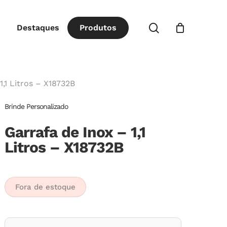
Close
procurar
Destaques
P
r
o
d
u
t
o
s
Cart
1,1 Litros – X18732B
Brinde Personalizado
Garrafa de Inox – 1,1
Litros – X18732B
Fora de estoque