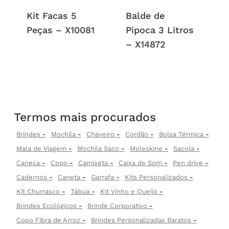
Kit Facas 5
Balde de
Peças – X10081
Pipoca 3 Litros
– X14872
Termos mais procurados
Brindes
Mochila
Chaveiro
Cordão
Bolsa Térmica
Mala de Viagem
Mochila Saco
Moleskine
Sacola
Caneca
Copo
Camiseta
Caixa de Som
Pen drive
Cadernos
Caneta
Garrafa
Kits Personalizados
Kit Churrasco
Tábua
Kit Vinho e Queijo
Brindes Ecológicos
Brinde Corporativo
Copo Fibra de Arroz
Brindes Personalizadas Baratos