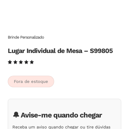
Brinde Personalizado
Lugar Individual de Mesa – S99805
Avaliado
5
como
5.00
de
5, com
Fora de estoque
baseado
em
avaliações
de
clientes
🔔 Avise-me quando chegar
Receba um aviso quando chegar ou tire dúvidas