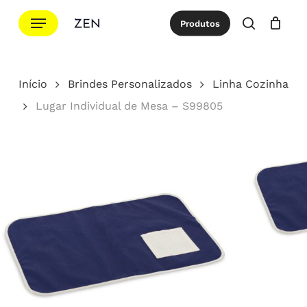
Ir
Menu
Produtos
para
procurar
Cotação
Close
Cart
o
conteúdo
Início
Brindes Personalizados
Linha Cozinha
principal
Lugar Individual de Mesa – S99805