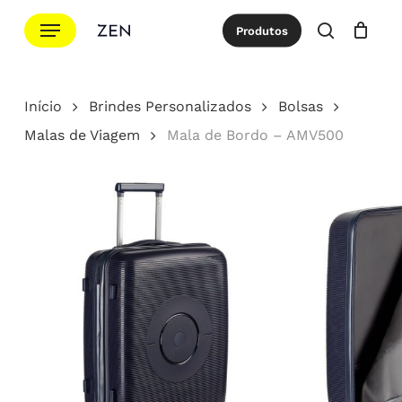
Ir
Menu
Produtos
para
procurar
Cotação
Close
Cart
o
conteúdo
Início
Brindes Personalizados
Bolsas
principal
Malas de Viagem
Mala de Bordo – AMV500