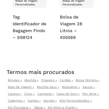
Malas de Viagem
Malas de Viagem
Personalizadas
Personalizadas
Tag
Bolsa de
Identificador de
Viagem 28
Bagagem Findo
Litros –
– S98124
X05069
Termos mais procurados
Brindes
Mochila
Chaveiro
Cordão
Bolsa Térmica
Mala de Viagem
Mochila Saco
Moleskine
Sacola
Caneca
Copo
Camiseta
Caixa de Som
Pen drive
Cadernos
Caneta
Garrafa
Kits Personalizados
Kit Churrasco
Tábua
Kit Vinho e Queijo