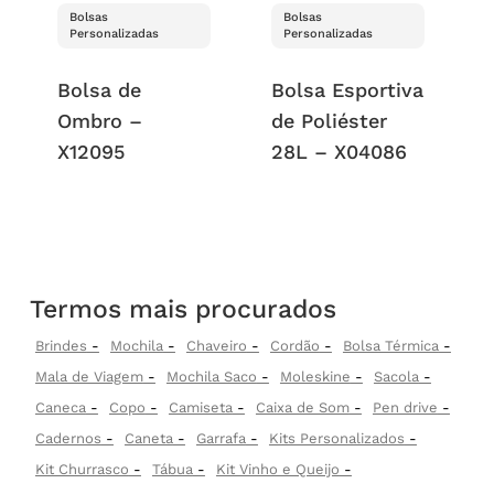
Bolsas
Bolsas
Personalizadas
Personalizadas
Bolsa de
Bolsa Esportiva
Ombro –
de Poliéster
X12095
28L – X04086
Termos mais procurados
Brindes
Mochila
Chaveiro
Cordão
Bolsa Térmica
Mala de Viagem
Mochila Saco
Moleskine
Sacola
Caneca
Copo
Camiseta
Caixa de Som
Pen drive
Cadernos
Caneta
Garrafa
Kits Personalizados
Kit Churrasco
Tábua
Kit Vinho e Queijo