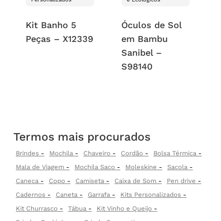
Kit Banho 5
Óculos de Sol
Peças – X12339
em Bambu
Sanibel –
S98140
Termos mais procurados
Brindes
Mochila
Chaveiro
Cordão
Bolsa Térmica
Mala de Viagem
Mochila Saco
Moleskine
Sacola
Caneca
Copo
Camiseta
Caixa de Som
Pen drive
Cadernos
Caneta
Garrafa
Kits Personalizados
Kit Churrasco
Tábua
Kit Vinho e Queijo