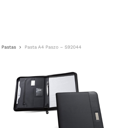
Cotação
Pastas
Pasta A4 Paszo – S92044
echar.