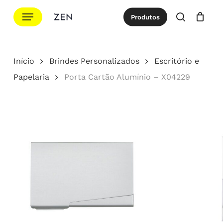
Ir
Menu
Produtos
para
procurar
Cotação
Close
Cart
o
conteúdo
Início
Brindes Personalizados
Escritório e
principal
Papelaria
Porta Cartão Alumínio – X04229