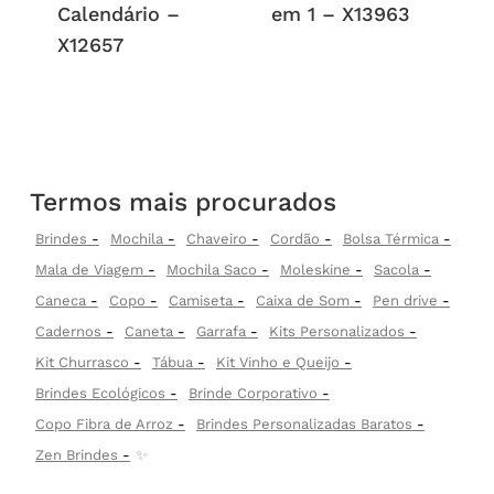
Calendário –
em 1 – X13963
X12657
Termos mais procurados
Brindes
Mochila
Chaveiro
Cordão
Bolsa Térmica
Mala de Viagem
Mochila Saco
Moleskine
Sacola
Caneca
Copo
Camiseta
Caixa de Som
Pen drive
Cadernos
Caneta
Garrafa
Kits Personalizados
Kit Churrasco
Tábua
Kit Vinho e Queijo
Brindes Ecológicos
Brinde Corporativo
Copo Fibra de Arroz
Brindes Personalizadas Baratos
Zen Brindes
✨