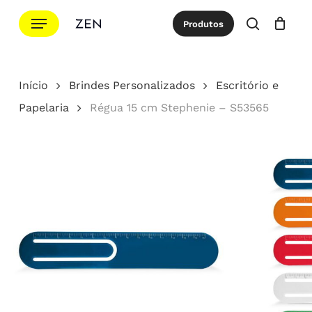
Ir
Menu
Produtos
para
procurar
Cotação
Close
Cart
o
conteúdo
Início
Brindes Personalizados
Escritório e
principal
Papelaria
Régua 15 cm Stephenie – S53565