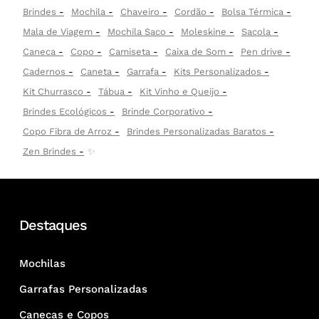
Brindes
Mochila
Chaveiro
Cordão
Bolsa Térmica
Mala de Viagem
Mochila Saco
Moleskine
Sacola
Caneca
Copo
Camiseta
Caixa de Som
Pen drive
Cadernos
Caneta
Garrafa
Kits Personalizados
Kit Churrasco
Tábua
Kit Vinho e Queijo
Brindes Ecológicos
Brinde Corporativo
Copo Fibra de Arroz
Brindes Personalizadas Baratos
Zen Brindes
✨
Destaques
Mochilas
Garrafas Personalizadas
Canecas e Copos