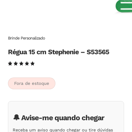
Brinde Personalizado
Régua 15 cm Stephenie – S53565
Avaliado
6
como
5.00
de
5, com
Fora de estoque
baseado
em
avaliações
de
clientes
🔔 Avise-me quando chegar
Receba um aviso quando chegar ou tire dúvidas