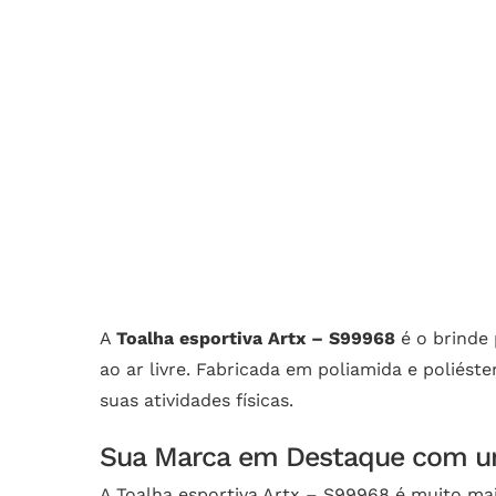
A
Toalha esportiva Artx – S99968
é o brinde 
ao ar livre. Fabricada em poliamida e poliéste
suas atividades físicas.
Sua Marca em Destaque com u
A Toalha esportiva Artx – S99968 é muito ma