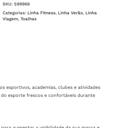
SKU:
S99968
Categorias:
Linha Fitness
,
Linha Verão
,
Linha
Viagem
,
Toalhas
s esportivos, academias, clubes e atividades
s do esporte frescos e confortáveis durante
para aumentar a visibilidade da sua marca e