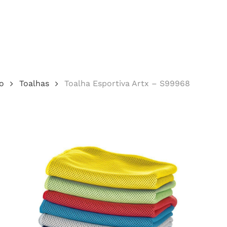
Cotação
o
Toalhas
Toalha Esportiva Artx – S99968
echar.