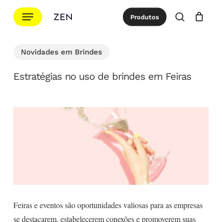
Ir
Menu
Produtos
para
procurar
Cotação
Close
Cart
o
conteúdo
Novidades em Brindes
principal
Estratégias no uso de brindes em Feiras
Feiras e eventos são oportunidades valiosas para as empresas
se destacarem, estabelecerem conexões e promoverem suas