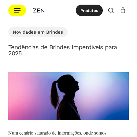
Ir
Menu
Produtos
para
procurar
Cotação
Close
Cart
o
conteúdo
Novidades em Brindes
principal
Tendências de Brindes Imperdíveis para
2025
Num cenário saturado de informações, onde somos