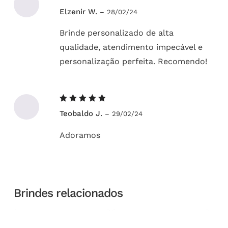
Avaliação
Elzenir W.
–
28/02/24
5
de 5
Brinde personalizado de alta
qualidade, atendimento impecável e
personalização perfeita. Recomendo!
Avaliação
Teobaldo J.
–
29/02/24
5
de 5
Adoramos
Brindes relacionados