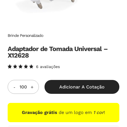
Brinde Personalizado
Adaptador de Tomada Universal –
X12628
6
avaliações
Avaliado
6
como
5.00
de
5, com
Adicionar A Cotação
baseado
em
avaliações
de
clientes
Gravação grátis
de um logo em
1 cor
!