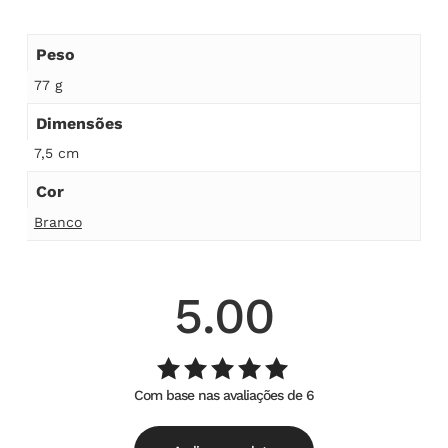
Peso
77 g
Dimensões
7,5 cm
Cor
Branco
5.00
Com base nas avaliações de 6
Avaliação
de
5.00
5