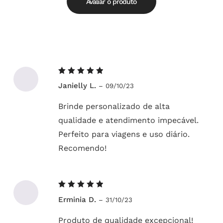
Avaliar o produto
Avaliação
Janielly L.
–
09/10/23
5
de 5
Brinde personalizado de alta
qualidade e atendimento impecável.
Perfeito para viagens e uso diário.
Recomendo!
Avaliação
Erminia D.
–
31/10/23
5
de 5
Produto de qualidade excepcional!