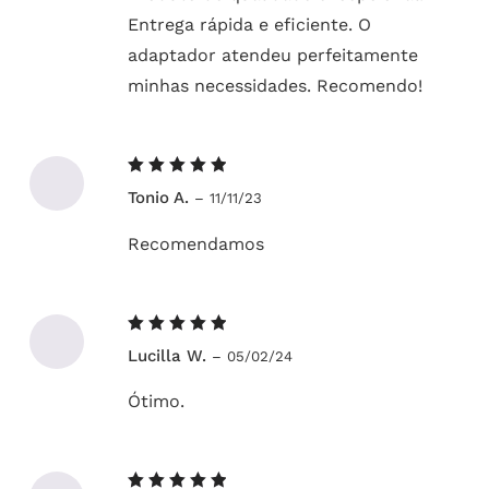
Entrega rápida e eficiente. O
adaptador atendeu perfeitamente
minhas necessidades. Recomendo!
Avaliação
Tonio A.
–
11/11/23
5
de 5
Recomendamos
Avaliação
Lucilla W.
–
05/02/24
5
de 5
Ótimo.