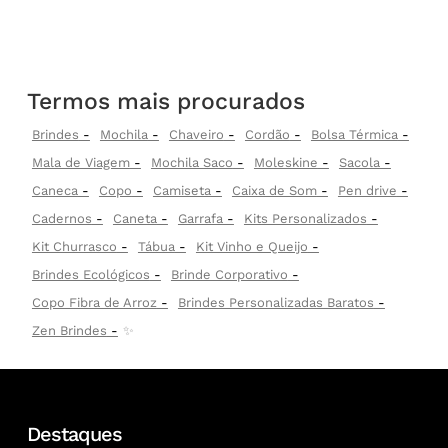
Termos mais procurados
Brindes
Mochila
Chaveiro
Cordão
Bolsa Térmica
Mala de Viagem
Mochila Saco
Moleskine
Sacola
Caneca
Copo
Camiseta
Caixa de Som
Pen drive
Cadernos
Caneta
Garrafa
Kits Personalizados
Kit Churrasco
Tábua
Kit Vinho e Queijo
Brindes Ecológicos
Brinde Corporativo
Copo Fibra de Arroz
Brindes Personalizadas Baratos
Zen Brindes
✨
Destaques