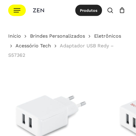
Ir
Menu
Produtos
para
procurar
Cotação
Close
Cart
o
conteúdo
Início
Brindes Personalizados
Eletrônicos
principal
Acessório Tech
Adaptador USB Redy –
S57362