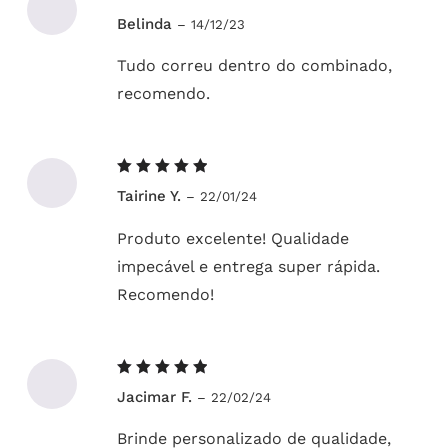
Avaliação
Belinda
–
14/12/23
5
de 5
Tudo correu dentro do combinado,
recomendo.
Avaliação
Tairine Y.
–
22/01/24
5
de 5
Produto excelente! Qualidade
impecável e entrega super rápida.
Recomendo!
Avaliação
Jacimar F.
–
22/02/24
5
de 5
Brinde personalizado de qualidade,