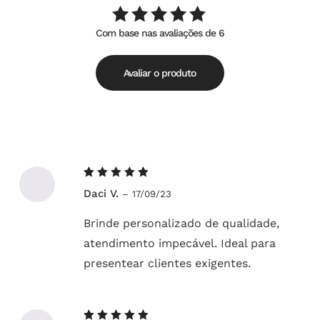
Com base nas avaliações de 6
Avaliação
de
5.00
5
Avaliar o produto
Avaliação
Daci V.
–
17/09/23
5
de 5
Brinde personalizado de qualidade,
atendimento impecável. Ideal para
presentear clientes exigentes.