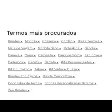
Termos mais procurados
Brindes
Mochila
Chaveiro
Cordão
Bolsa Térmica
Mala de Viagem
Mochila Saco
Moleskine
Sacola
Caneca
Copo
Camiseta
Caixa de Som
Pen drive
Cadernos
Caneta
Garrafa
Kits Personalizados
Kit Churrasco
Tábua
Kit Vinho e Queijo
Brindes Ecológicos
Brinde Corporativo
Copo Fibra de Arroz
Brindes Personalizadas Baratos
Zen Brindes
✨