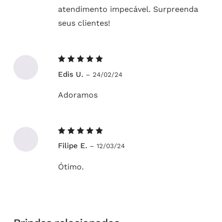
atendimento impecável. Surpreenda
seus clientes!
Avaliação
Edis U.
–
24/02/24
5
de 5
Adoramos
Avaliação
Filipe E.
–
12/03/24
5
de 5
Ótimo.