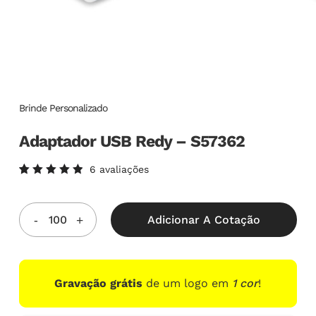
Brinde Personalizado
Adaptador USB Redy – S57362
6
avaliações
Avaliado
6
como
5.00
de
5, com
Adicionar A Cotação
baseado
em
avaliações
de
clientes
Gravação grátis
de um logo em
1 cor
!