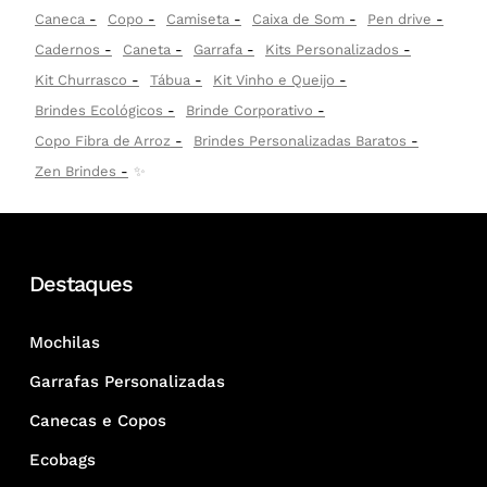
Caneca
Copo
Camiseta
Caixa de Som
Pen drive
Cadernos
Caneta
Garrafa
Kits Personalizados
Kit Churrasco
Tábua
Kit Vinho e Queijo
Brindes Ecológicos
Brinde Corporativo
Copo Fibra de Arroz
Brindes Personalizadas Baratos
Zen Brindes
✨
Destaques
Mochilas
Garrafas Personalizadas
Canecas e Copos
Ecobags