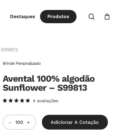
Close
procurar
Destaques
P
r
o
d
u
t
o
s
Cart
 S99813
Brinde Personalizado
Avental 100% algodão
Sunflower – S99813
4
avaliações
Avaliado
4
como
5.00
de
5, com
Adicionar A Cotação
baseado
em
avaliações