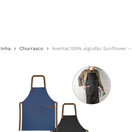
Cotação
zinha
Churrasco
Avental 100% algodão Sunflower –
echar.