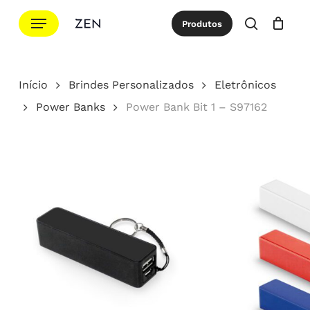
Ir
Menu
Produtos
para
procurar
Cotação
Close
Cart
o
conteúdo
Início
Brindes Personalizados
Eletrônicos
principal
Power Banks
Power Bank Bit 1 – S97162