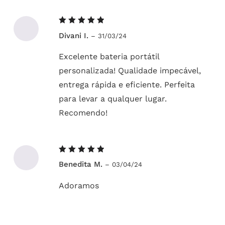
Avaliação
Divani I.
–
31/03/24
5
de 5
Excelente bateria portátil
personalizada! Qualidade impecável,
entrega rápida e eficiente. Perfeita
para levar a qualquer lugar.
Recomendo!
Avaliação
Benedita M.
–
03/04/24
5
de 5
Adoramos