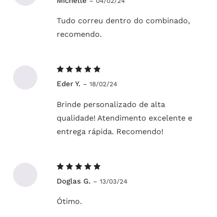
Michelle
–
04/02/24
5
de 5
Tudo correu dentro do combinado,
recomendo.
Avaliação
Eder Y.
–
18/02/24
5
de 5
Brinde personalizado de alta
qualidade! Atendimento excelente e
entrega rápida. Recomendo!
Avaliação
Doglas G.
–
13/03/24
5
de 5
Ótimo.