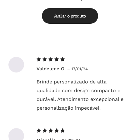
Avaliação
de
5.00
5
Avaliar o produto
Avaliação
Valdelene O.
–
17/01/24
5
de 5
Brinde personalizado de alta
qualidade com design compacto e
durável. Atendimento excepcional e
personalização impecável.
Avaliação