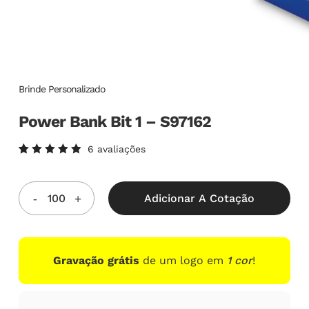
Brinde Personalizado
Power Bank Bit 1 – S97162
6
avaliações
Avaliado
6
como
5.00
de
5, com
Adicionar A Cotação
baseado
em
avaliações
de
clientes
Gravação grátis
de um logo em
1 cor
!