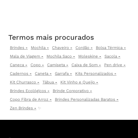
Termos mais procurados
Brindes
Mochila
Chaveiro
Cordão
Bolsa Térmica
Mala de Viagem
Mochila Saco
Moleskine
Sacola
Caneca
Copo
Camiseta
Caixa de Som
Pen drive
Cadernos
Caneta
Garrafa
Kits Personalizados
Kit Churrasco
Tábua
Kit Vinho e Queijo
Brindes Ecológicos
Brinde Corporativo
Copo Fibra de Arroz
Brindes Personalizadas Baratos
Zen Brindes
✨