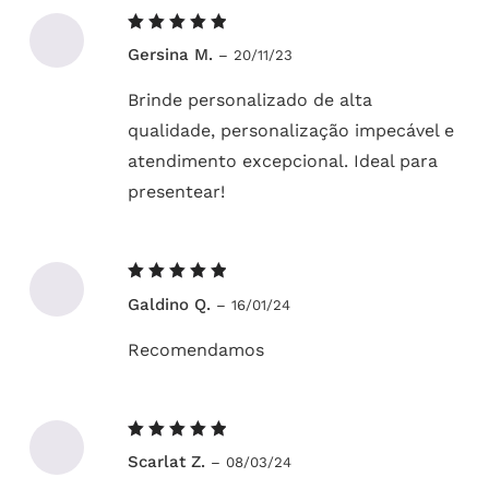
Avaliação
Gersina M.
–
20/11/23
5
de 5
Brinde personalizado de alta
qualidade, personalização impecável e
atendimento excepcional. Ideal para
presentear!
Avaliação
Galdino Q.
–
16/01/24
5
de 5
Recomendamos
Avaliação
Scarlat Z.
–
08/03/24
5
de 5