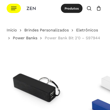
Ir
Menu
Produtos
para
procurar
Cotação
Close
Cart
o
conteúdo
Início
Brindes Personalizados
Eletrônicos
principal
Power Banks
Power Bank Bit 2’0 – S97944