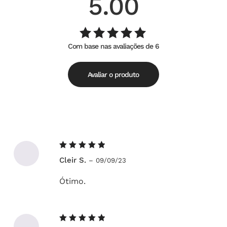
5.00
Com base nas avaliações de 6
Avaliação
de
5.00
5
Avaliar o produto
Avaliação
Cleir S.
–
09/09/23
5
de 5
Ótimo.