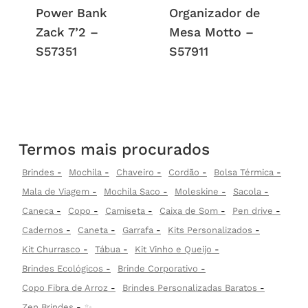
Power Bank
Organizador de
Zack 7’2 –
Mesa Motto –
S57351
S57911
Termos mais procurados
Brindes
Mochila
Chaveiro
Cordão
Bolsa Térmica
Mala de Viagem
Mochila Saco
Moleskine
Sacola
Caneca
Copo
Camiseta
Caixa de Som
Pen drive
Cadernos
Caneta
Garrafa
Kits Personalizados
Kit Churrasco
Tábua
Kit Vinho e Queijo
Brindes Ecológicos
Brinde Corporativo
Copo Fibra de Arroz
Brindes Personalizadas Baratos
Zen Brindes
✨