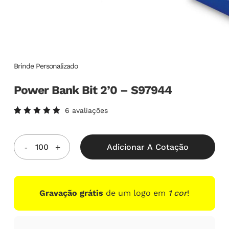
Brinde Personalizado
Power Bank Bit 2’0 – S97944
6
avaliações
Avaliado
6
como
5.00
de
5, com
Adicionar A Cotação
baseado
em
avaliações
de
clientes
Gravação grátis
de um logo em
1 cor
!