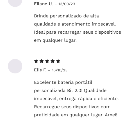
Avaliação
Eilane U.
–
13/09/23
5
de 5
Brinde personalizado de alta
qualidade e atendimento impecável.
Ideal para recarregar seus dispositivos
em qualquer lugar.
Avaliação
Elis F.
–
16/10/23
5
de 5
Excelente bateria portátil
personalizada Bit 2.0! Qualidade
impecável, entrega rápida e eficiente.
Recarregue seus dispositivos com
praticidade em qualquer lugar. Amei!