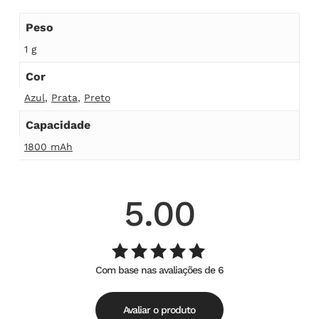
Peso
1 g
Cor
Azul
,
Prata
,
Preto
Capacidade
1800 mAh
5.00
Com base nas avaliações de 6
Avaliação
de
5.00
5
Avaliar o produto