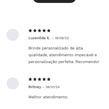
Avaliação
Luzenilda E.
–
19/09/23
5
de 5
Brinde personalizado de alta
qualidade, atendimento impecável e
personalização perfeita. Recomendo!
Avaliação
Britney
–
06/01/24
5
de 5
Melhor atendimento.