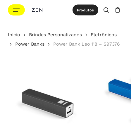
Ir
Menu
Produtos
para
procurar
Cotação
Close
Cart
o
conteúdo
Início
Brindes Personalizados
Eletrônicos
principal
Power Banks
Power Bank Leo 1’8 – S97376