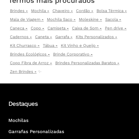
Termos mais procurados
Brindes
Mochila
Chaveiro
Cordão
Bolsa Térmica
Mala de Viagem
Mochila Saco
Moleskine
Sacola
Caneca
Copo
Camiseta
Caixa de Som
Pen drive
Cadernos
Caneta
Garrafa
Kits Personalizados
Kit Churrasco
Tábua
Kit Vinho e Queijo
Brindes Ecológicos
Brinde Corporativo
Copo Fibra de Arroz
Brindes Personalizadas Baratos
Zen Brindes
✨
Destaques
Mochilas
Garrafas Personalizadas