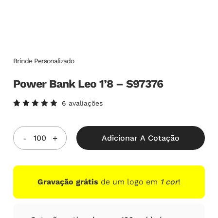
Brinde Personalizado
Power Bank Leo 1’8 – S97376
6
avaliações
Avaliado
6
como
5.00
de
5, com
Adicionar A Cotação
baseado
em
avaliações
de
clientes
Gravação grátis
de um logo em
1 cor
!