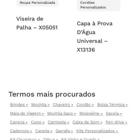
Roupa Personalizada
Cordões
Personalizados
Viseira de
Capa à Prova
Palha – X05051
D’Água
Universal –
X13136
Termos mais procurados
Brindes
Mochila
Chaveiro
Cordão
Bolsa Térmica
Mala de Viagem
Mochila Saco
Moleskine
Sacola
Caneca
Copo
Camiseta
Caixa de Som
Pen drive
Cadernos
Caneta
Garrafa
Kits Personalizados
Kit Churrasco
Tábua
Kit Vinho e Queijo