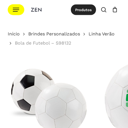
Ir
Menu
Produtos
para
procurar
Cotação
Close
Cart
o
conteúdo
Início
Brindes Personalizados
Linha Verão
principal
Bola de Futebol – S98132