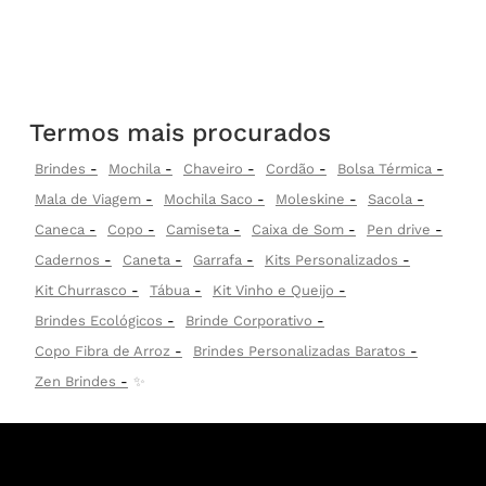
Termos mais procurados
Brindes
Mochila
Chaveiro
Cordão
Bolsa Térmica
Mala de Viagem
Mochila Saco
Moleskine
Sacola
Caneca
Copo
Camiseta
Caixa de Som
Pen drive
Cadernos
Caneta
Garrafa
Kits Personalizados
Kit Churrasco
Tábua
Kit Vinho e Queijo
Brindes Ecológicos
Brinde Corporativo
Copo Fibra de Arroz
Brindes Personalizadas Baratos
Zen Brindes
✨