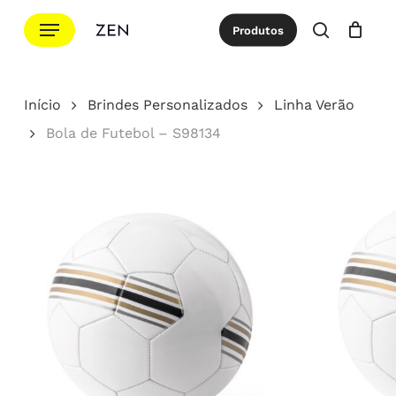
Ir
Menu
Produtos
para
procurar
Cotação
Close
Cart
o
conteúdo
Início
Brindes Personalizados
Linha Verão
principal
Bola de Futebol – S98134