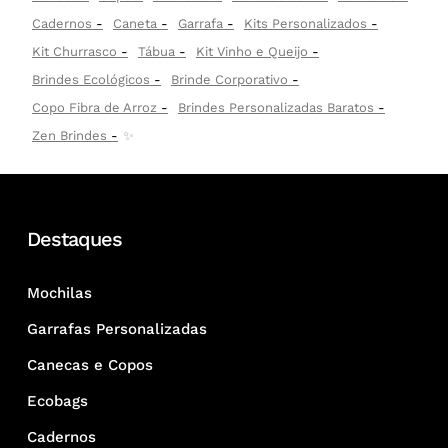
Cadernos
Caneta
Garrafa
Kits Personalizados
Kit Churrasco
Tábua
Kit Vinho e Queijo
Brindes Ecológicos
Brinde Corporativo
Copo Fibra de Arroz
Brindes Personalizadas Baratos
Zen Brindes
✨
Destaques
Mochilas
Garrafas Personalizadas
Canecas e Copos
Ecobags
Cadernos