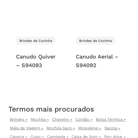
Brindes de Cozinha
Brindes de Cozinha
Canudo Quiver
Canudo Aerial –
– S94093
S94092
Termos mais procurados
Brindes
Mochila
Chaveiro
Cordão
Bolsa Térmica
Mala de Viagem
Mochila Saco
Moleskine
Sacola
Caneca
Copo
Camiseta
Caixa de Som
Pen drive