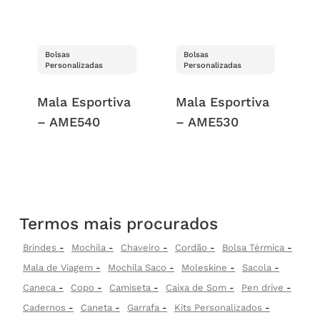
Bolsas
Bolsas
Personalizadas
Personalizadas
Mala Esportiva
Mala Esportiva
– AME540
– AME530
Termos mais procurados
Brindes
Mochila
Chaveiro
Cordão
Bolsa Térmica
Mala de Viagem
Mochila Saco
Moleskine
Sacola
Caneca
Copo
Camiseta
Caixa de Som
Pen drive
Cadernos
Caneta
Garrafa
Kits Personalizados