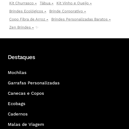
Kit Churrasco
Tábua
Kit Vinho e Queijo
Brindes Ecológicos
Brinde Corporativo
Copo Fibra de Arroz
Brindes Personalizadas Baratos
Zen Brindes
✨
Destaques
Mochilas
Garrafas Personalizadas
Canecas e Copos
Ecobags
Cadernos
Malas de Viagem