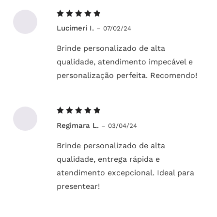
Avaliação
Lucimeri I.
–
07/02/24
5
de 5
Brinde personalizado de alta
qualidade, atendimento impecável e
personalização perfeita. Recomendo!
Avaliação
Regimara L.
–
03/04/24
5
de 5
Brinde personalizado de alta
qualidade, entrega rápida e
atendimento excepcional. Ideal para
presentear!