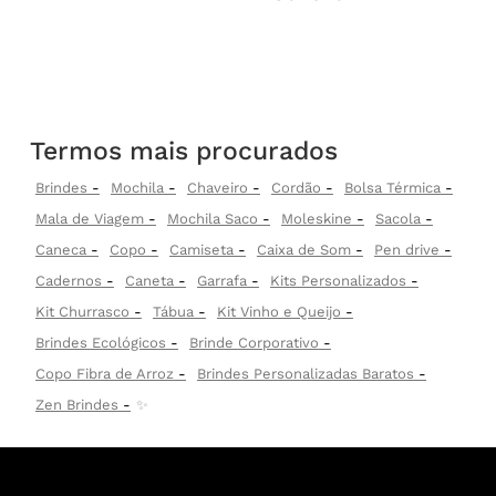
Termos mais procurados
Brindes
Mochila
Chaveiro
Cordão
Bolsa Térmica
Mala de Viagem
Mochila Saco
Moleskine
Sacola
Caneca
Copo
Camiseta
Caixa de Som
Pen drive
Cadernos
Caneta
Garrafa
Kits Personalizados
Kit Churrasco
Tábua
Kit Vinho e Queijo
Brindes Ecológicos
Brinde Corporativo
Copo Fibra de Arroz
Brindes Personalizadas Baratos
Zen Brindes
✨