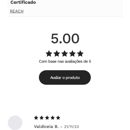
Certificado
REACH
5.00
Com base nas avaliações de 5
Avaliação
de
5.00
5
Avaliar o produto
Avaliação
Valdiceia B.
–
21/11/23
5
de 5