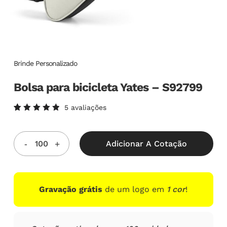
Brinde Personalizado
Bolsa para bicicleta Yates – S92799
5
avaliações
Avaliado
5
como
5.00
de
5, com
Adicionar A Cotação
baseado
em
avaliações
de
clientes
Gravação grátis
de um logo em
1 cor
!