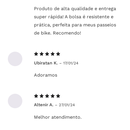
Produto de alta qualidade e entrega
super rápida! A bolsa é resistente e
prática, perfeita para meus passeios
de bike. Recomendo!
Avaliação
Ubiratan K.
–
17/01/24
5
de 5
Adoramos
Avaliação
Altenir A.
–
27/01/24
5
de 5
Melhor atendimento.