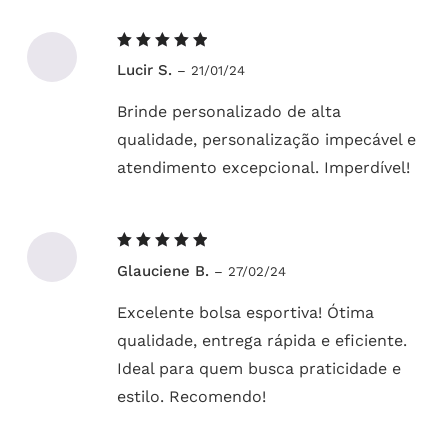
Avaliação
Lucir S.
–
21/01/24
5
de 5
Brinde personalizado de alta
qualidade, personalização impecável e
atendimento excepcional. Imperdível!
Avaliação
Glauciene B.
–
27/02/24
5
de 5
Excelente bolsa esportiva! Ótima
qualidade, entrega rápida e eficiente.
Ideal para quem busca praticidade e
estilo. Recomendo!