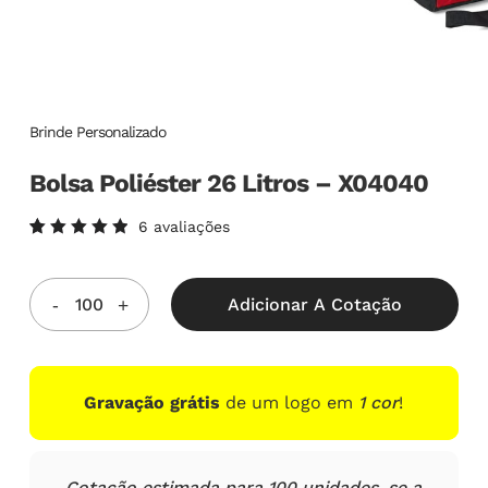
Brinde Personalizado
Bolsa Poliéster 26 Litros – X04040
6
avaliações
Avaliado
6
como
5.00
de
5, com
Adicionar A Cotação
baseado
em
avaliações
de
clientes
Gravação grátis
de um logo em
1 cor
!
Cotação estimada para 100 unidades, se a