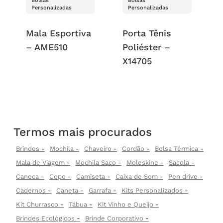
Bolsas
Bolsas
Personalizadas
Personalizadas
Mala Esportiva
Porta Tênis
– AME510
Poliéster –
X14705
Termos mais procurados
Brindes
Mochila
Chaveiro
Cordão
Bolsa Térmica
Mala de Viagem
Mochila Saco
Moleskine
Sacola
Caneca
Copo
Camiseta
Caixa de Som
Pen drive
Cadernos
Caneta
Garrafa
Kits Personalizados
Kit Churrasco
Tábua
Kit Vinho e Queijo
Brindes Ecológicos
Brinde Corporativo