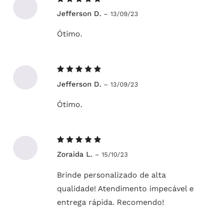
Avaliação
Jefferson D.
–
13/09/23
5
de 5
Ótimo.
Avaliação
Jefferson D.
–
13/09/23
5
de 5
Ótimo.
Avaliação
Zoraida L.
–
15/10/23
5
de 5
Brinde personalizado de alta
qualidade! Atendimento impecável e
entrega rápida. Recomendo!