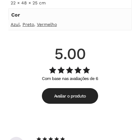
22 × 48 × 25 cm
Cor
Azul
,
Preto
,
Vermelho
5.00
Com base nas avaliações de 6
Avaliação
de
5.00
5
Avaliar o produto