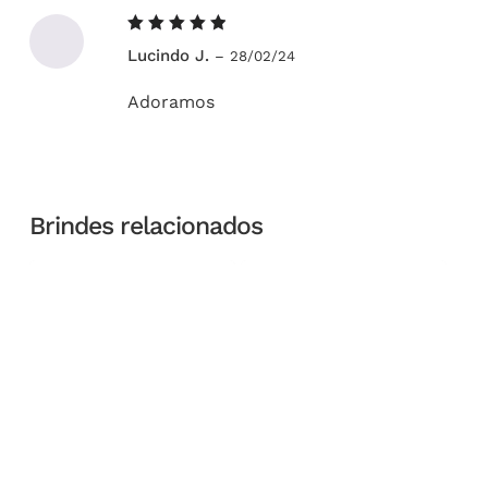
Avaliação
Lucindo J.
–
28/02/24
5
de 5
Adoramos
Brindes relacionados