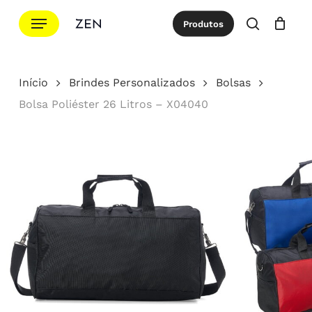
Ir
Menu
Produtos
para
procurar
Cotação
Close
Cart
o
conteúdo
Início
Brindes Personalizados
Bolsas
principal
Bolsa Poliéster 26 Litros – X04040