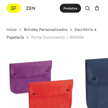
Ir
Menu
Produtos
para
procurar
Cotação
Close
Cart
o
conteúdo
Início
Brindes Personalizados
Escritório e
principal
Papelaria
Porta Documento – S92356