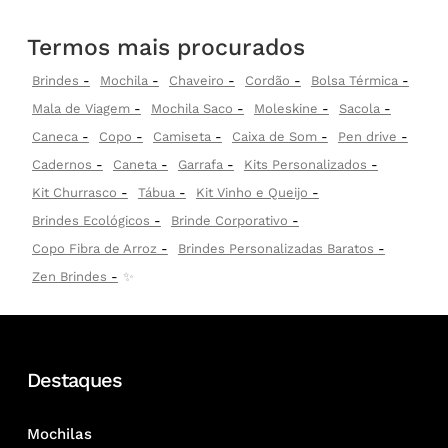
Termos mais procurados
Brindes
Mochila
Chaveiro
Cordão
Bolsa Térmica
Mala de Viagem
Mochila Saco
Moleskine
Sacola
Caneca
Copo
Camiseta
Caixa de Som
Pen drive
Cadernos
Caneta
Garrafa
Kits Personalizados
Kit Churrasco
Tábua
Kit Vinho e Queijo
Brindes Ecológicos
Brinde Corporativo
Copo Fibra de Arroz
Brindes Personalizadas Baratos
Zen Brindes
✨
Destaques
Mochilas