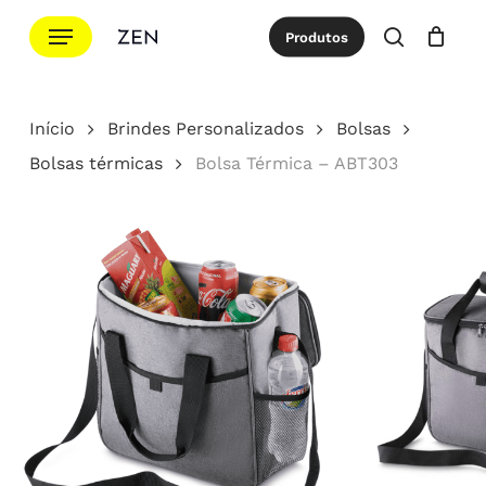
Ir
Menu
Produtos
para
procurar
Cotação
Close
Cart
o
conteúdo
Início
Brindes Personalizados
Bolsas
principal
Bolsas térmicas
Bolsa Térmica – ABT303