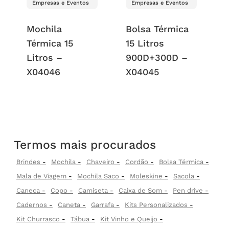
Empresas e Eventos
Empresas e Eventos
Mochila
Bolsa Térmica
Térmica 15
15 Litros
Litros –
900D+300D –
X04046
X04045
Termos mais procurados
Brindes
Mochila
Chaveiro
Cordão
Bolsa Térmica
Mala de Viagem
Mochila Saco
Moleskine
Sacola
Caneca
Copo
Camiseta
Caixa de Som
Pen drive
Cadernos
Caneta
Garrafa
Kits Personalizados
Kit Churrasco
Tábua
Kit Vinho e Queijo