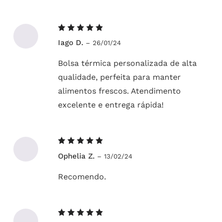
Avaliação
Iago D.
–
26/01/24
5
de 5
Bolsa térmica personalizada de alta
qualidade, perfeita para manter
alimentos frescos. Atendimento
excelente e entrega rápida!
Avaliação
Ophelia Z.
–
13/02/24
5
de 5
Recomendo.