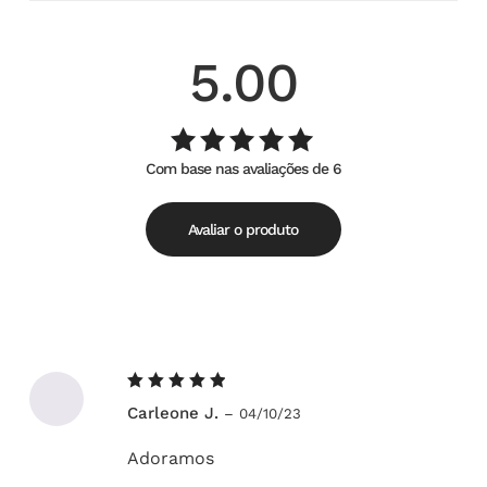
5.00
Com base nas avaliações de 6
Avaliação
de
5.00
5
Avaliar o produto
Avaliação
Carleone J.
–
04/10/23
5
de 5
Adoramos