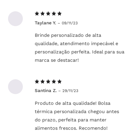
Avaliação
Taylane Y.
–
09/11/23
5
de 5
Brinde personalizado de alta
qualidade, atendimento impecável e
personalização perfeita. Ideal para sua
marca se destacar!
Avaliação
Santina Z.
–
29/11/23
5
de 5
Produto de alta qualidade! Bolsa
térmica personalizada chegou antes
do prazo, perfeita para manter
alimentos frescos. Recomendo!