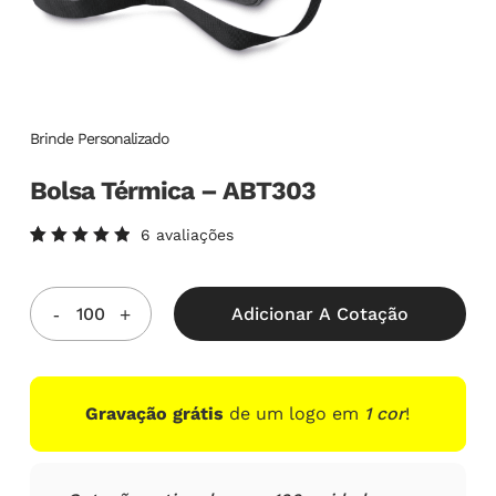
Brinde Personalizado
Bolsa Térmica – ABT303
6
avaliações
Avaliado
6
como
5.00
de
5, com
Adicionar A Cotação
baseado
em
avaliações
de
clientes
Gravação grátis
de um logo em
1 cor
!