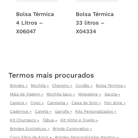
Bolsa Térmica
Bolsa Térmica
4 Litros –
33 litros –
X06047
X04334
Termos mais procurados
Brindes
Mochila
Chaveiro
Cordão
Bolsa Térmica
Mala de Viagem
Mochila Saco
Moleskine
Sacola
Caneca
Copo
Camiseta
Caixa de Som
Pen drive
Cadernos
Caneta
Garrafa
Kits Personalizados
Kit Churrasco
Tábua
Kit Vinho e Queijo
Brindes Ecológicos
Brinde Corporativo
Copo Fibra de Arroz
Brindes Personalizadas Baratos