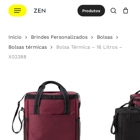
Ir
Menu
Produtos
para
procurar
Cotação
Close
Cart
o
conteúdo
Início
Brindes Personalizados
Bolsas
principal
Bolsas térmicas
Bolsa Térmica – 16 Litros –
X02388