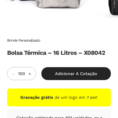
Brinde Personalizado
Bolsa Térmica – 16 Litros – X08042
Adicionar A Cotação
Gravação grátis
de um logo em
1 cor
!
Cotação estimada para 100 unidades, se a