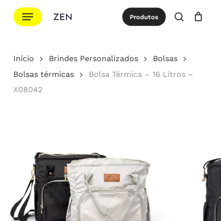
Ir
Menu
Produtos
para
procurar
Cotação
Close
Cart
o
conteúdo
Início
Brindes Personalizados
Bolsas
principal
Bolsas térmicas
Bolsa Térmica – 16 Litros –
X08042