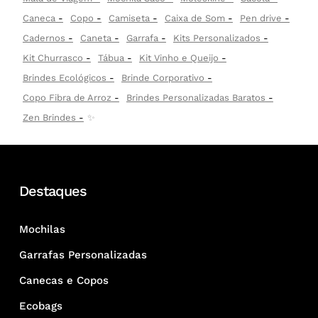
Caneca
Copo
Camiseta
Caixa de Som
Pen drive
Cadernos
Caneta
Garrafa
Kits Personalizados
Kit Churrasco
Tábua
Kit Vinho e Queijo
Brindes Ecológicos
Brinde Corporativo
Copo Fibra de Arroz
Brindes Personalizadas Baratos
Zen Brindes
✨
Destaques
Mochilas
Garrafas Personalizadas
Canecas e Copos
Ecobags