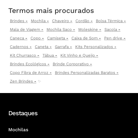
Termos mais procurados
Brindes
Mochila
Chaveiro
Cordão
Bolsa Térmica
Mala de Viagem
Mochila Saco
Moleskine
Sacola
Caneca
Copo
Camiseta
Caixa de Som
Pen drive
Cadernos
Caneta
Garrafa
Kits Personalizados
Kit Churrasco
Tábua
Kit Vinho e Queijo
Brindes Ecológicos
Brinde Corporativo
Copo Fibra de Arroz
Brindes Personalizadas Baratos
Zen Brindes
✨
Destaques
Mochilas