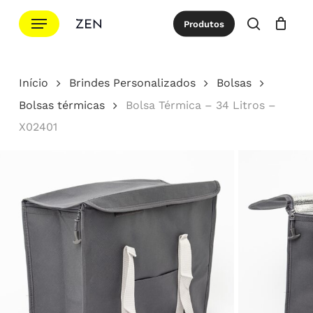
Ir
Menu
Produtos
para
procurar
Cotação
Close
Cart
o
conteúdo
Início
Brindes Personalizados
Bolsas
principal
Bolsas térmicas
Bolsa Térmica – 34 Litros –
X02401