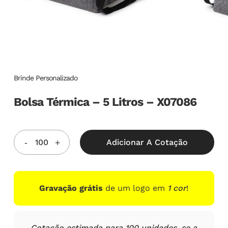
Brinde Personalizado
Bolsa Térmica – 5 Litros – X07086
Adicionar A Cotação
Gravação grátis
de um logo em
1 cor
!
Cotação estimada para 100 unidades, se a