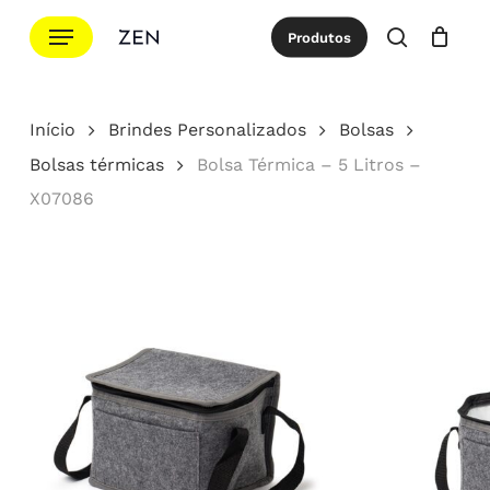
Ir
Menu
Produtos
para
procurar
Cotação
Close
Cart
o
conteúdo
Início
Brindes Personalizados
Bolsas
principal
Bolsas térmicas
Bolsa Térmica – 5 Litros –
X07086