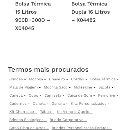
Bolsa Térmica
Bolsa Térmica
15 Litros
Dupla 16 Litros
900D+300D –
– X04482
X04045
Termos mais procurados
Brindes
Mochila
Chaveiro
Cordão
Bolsa Térmica
Mala de Viagem
Mochila Saco
Moleskine
Sacola
Caneca
Copo
Camiseta
Caixa de Som
Pen drive
Cadernos
Caneta
Garrafa
Kits Personalizados
Kit Churrasco
Tábua
Kit Vinho e Queijo
Brindes Ecológicos
Brinde Corporativo
Copo Fibra de Arroz
Brindes Personalizadas Baratos