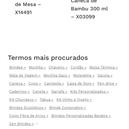
Caneca de
de Mesa –
Bambu 300 ml
X14491
– X03099
Termos mais procurados
Brindes
Mochila
Chaveiro
Cordão
Bolsa Térmica
Mala de Viagem
Mochila Saco
Moleskine
Sacola
Caneca
Copo
Camiseta
Caixa de Som
Pen drive
Cadernos
Caneta
Garrafa
Kits Personalizados
Kit Churrasco
Tábua
Kit Vinho e Queijo
Brindes Ecológicos
Brinde Corporativo
Copo Fibra de Arroz
Brindes Personalizadas Baratos
Zen Brindes
✨