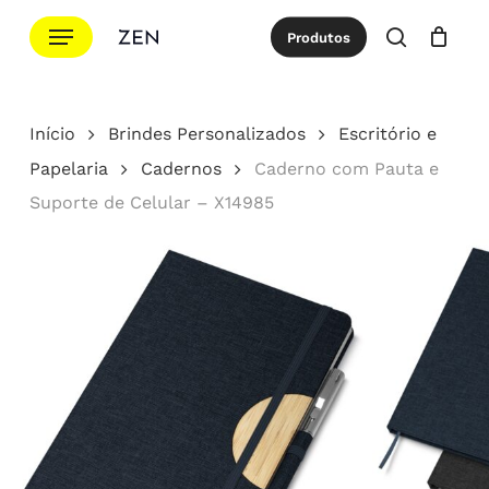
Ir
Menu
Produtos
para
procurar
Cotação
Close
Cart
o
conteúdo
Início
Brindes Personalizados
Escritório e
principal
Papelaria
Cadernos
Caderno com Pauta e
Suporte de Celular – X14985