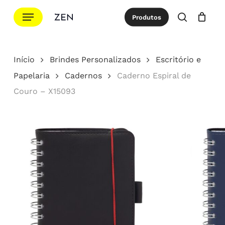
Ir
Menu
Produtos
para
procurar
Cotação
Close
Cart
o
conteúdo
Início
Brindes Personalizados
Escritório e
principal
Papelaria
Cadernos
Caderno Espiral de
Couro – X15093