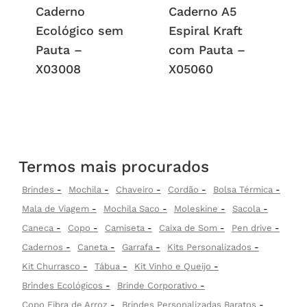
Caderno
Caderno A5
Ecológico sem
Espiral Kraft
Pauta –
com Pauta –
X03008
X05060
Termos mais procurados
Brindes
Mochila
Chaveiro
Cordão
Bolsa Térmica
Mala de Viagem
Mochila Saco
Moleskine
Sacola
Caneca
Copo
Camiseta
Caixa de Som
Pen drive
Cadernos
Caneta
Garrafa
Kits Personalizados
Kit Churrasco
Tábua
Kit Vinho e Queijo
Brindes Ecológicos
Brinde Corporativo
Copo Fibra de Arroz
Brindes Personalizadas Baratos