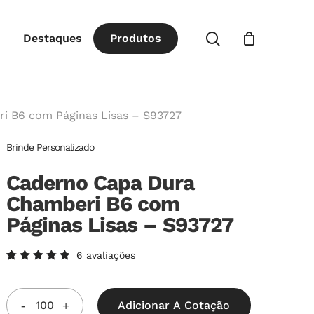
Close
procurar
Destaques
P
r
o
d
u
t
o
s
Cart
i B6 com Páginas Lisas – S93727
Brinde Personalizado
Caderno Capa Dura
Chamberi B6 com
Páginas Lisas – S93727
6
avaliações
Avaliado
6
como
5.00
de
5, com
Adicionar A Cotação
baseado