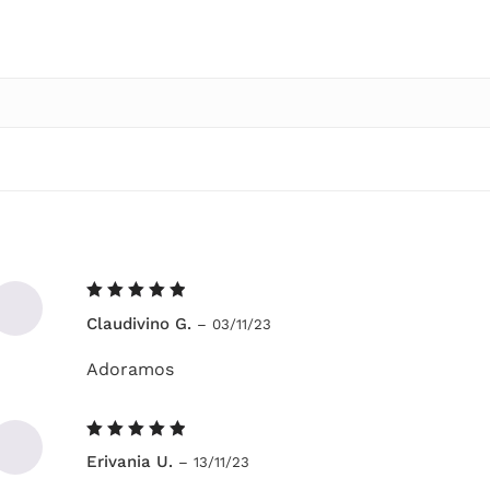
Avaliação
Claudivino G.
–
03/11/23
5
de 5
Adoramos
Avaliação
Erivania U.
–
13/11/23
5
de 5