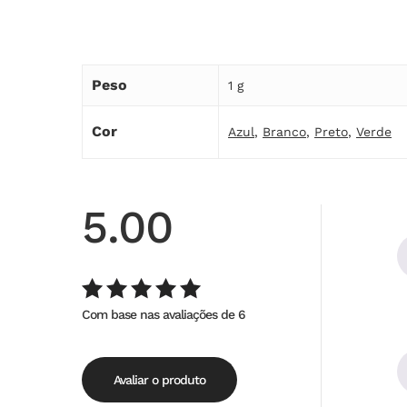
Peso
1 g
Cor
Azul
,
Branco
,
Preto
,
Verde
5.00
Com base nas avaliações de 6
Avaliação
de
5.00
5
Avaliar o produto