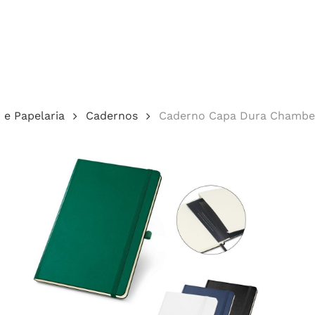
Cotação
o e Papelaria
Cadernos
Caderno Capa Dura Chamber
echar.