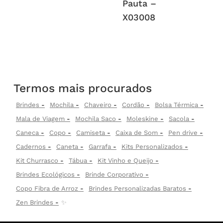
Pauta –
X03008
Termos mais procurados
Brindes
Mochila
Chaveiro
Cordão
Bolsa Térmica
Mala de Viagem
Mochila Saco
Moleskine
Sacola
Caneca
Copo
Camiseta
Caixa de Som
Pen drive
Cadernos
Caneta
Garrafa
Kits Personalizados
Kit Churrasco
Tábua
Kit Vinho e Queijo
Brindes Ecológicos
Brinde Corporativo
Copo Fibra de Arroz
Brindes Personalizadas Baratos
Zen Brindes
✨