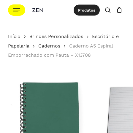
Ir
Menu
Produtos
para
procurar
Cotação
Close
Cart
o
conteúdo
Início
Brindes Personalizados
Escritório e
principal
Papelaria
Cadernos
Caderno A5 Espiral
Emborrachado com Pauta – X13708