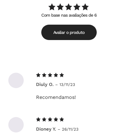
Com base nas avaliações de 6
Avaliação
de
5.00
5
Avaliar o produto
Avaliação
Diuly O.
–
13/11/23
5
de 5
Recomendamos!
Avaliação
Dioney Y.
–
26/11/23
5
de 5