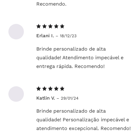
Recomendo.
Avaliação
Erlani I.
–
18/12/23
5
de 5
Brinde personalizado de alta
qualidade! Atendimento impecável e
entrega rápida. Recomendo!
Avaliação
Katlin V.
–
29/01/24
5
de 5
Brinde personalizado de alta
qualidade! Personalização impecável e
atendimento excepcional. Recomendo!