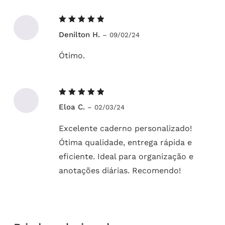
Avaliação
Denilton H.
–
09/02/24
5
de 5
Ótimo.
Avaliação
Eloa C.
–
02/03/24
5
de 5
Excelente caderno personalizado!
Ótima qualidade, entrega rápida e
eficiente. Ideal para organização e
anotações diárias. Recomendo!