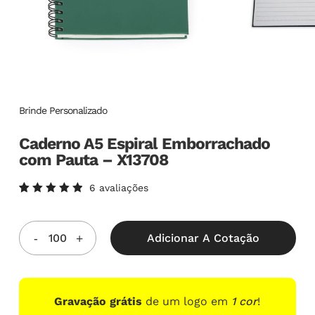
Brinde Personalizado
Caderno A5 Espiral Emborrachado
com Pauta – X13708
6
avaliações
Avaliado
6
como
5.00
de
5, com
Adicionar A Cotação
baseado
em
avaliações
de
clientes
Gravação grátis
de um logo em
1 cor
!