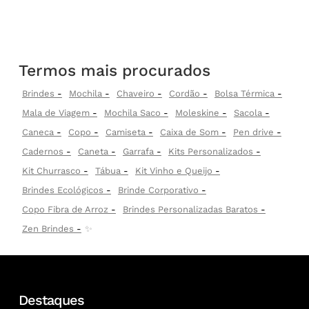
Termos mais procurados
Brindes
Mochila
Chaveiro
Cordão
Bolsa Térmica
Mala de Viagem
Mochila Saco
Moleskine
Sacola
Caneca
Copo
Camiseta
Caixa de Som
Pen drive
Cadernos
Caneta
Garrafa
Kits Personalizados
Kit Churrasco
Tábua
Kit Vinho e Queijo
Brindes Ecológicos
Brinde Corporativo
Copo Fibra de Arroz
Brindes Personalizadas Baratos
Zen Brindes
✨
Destaques