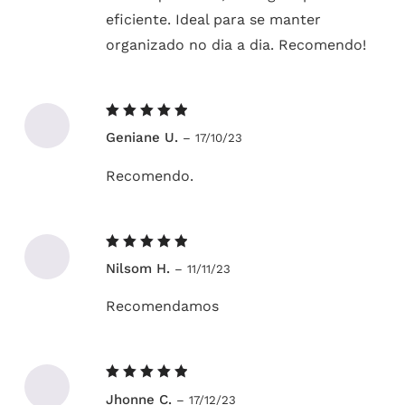
eficiente. Ideal para se manter
organizado no dia a dia. Recomendo!
Avaliação
Geniane U.
–
17/10/23
5
de 5
Recomendo.
Avaliação
Nilsom H.
–
11/11/23
5
de 5
Recomendamos
Avaliação
Jhonne C.
–
17/12/23
5
de 5