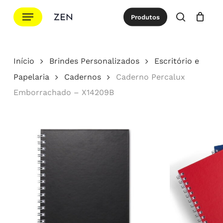
Ir
Menu
Produtos
para
procurar
Cotação
Close
Cart
o
conteúdo
Início
Brindes Personalizados
Escritório e
principal
Papelaria
Cadernos
Caderno Percalux
Emborrachado – X14209B