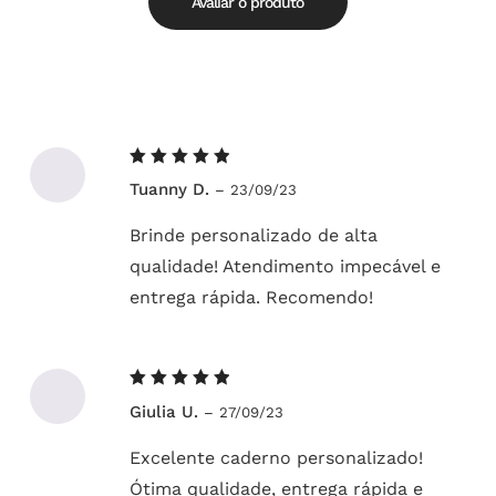
Avaliar o produto
Avaliação
Tuanny D.
–
23/09/23
5
de 5
Brinde personalizado de alta
qualidade! Atendimento impecável e
entrega rápida. Recomendo!
Avaliação
Giulia U.
–
27/09/23
5
de 5
Excelente caderno personalizado!
Ótima qualidade, entrega rápida e