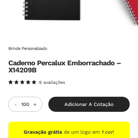
Brinde Personalizado
Caderno Percalux Emborrachado –
X14209B
6
avaliações
Avaliado
6
como
5.00
de
5, com
Adicionar A Cotação
baseado
em
avaliações
de
clientes
Gravação grátis
de um logo em
1 cor
!