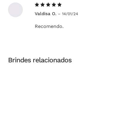
Avaliação
Valdisa O.
–
14/01/24
5
de 5
Recomendo.
Brindes relacionados