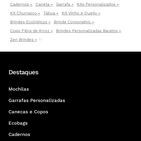
Cadernos
Caneta
Garrafa
Kits Personalizados
Kit Churrasco
Tábua
Kit Vinho e Queijo
Brindes Ecológicos
Brinde Corporativo
Copo Fibra de Arroz
Brindes Personalizadas Baratos
Zen Brindes
✨
Destaques
Mochilas
Garrafas Personalizadas
Canecas e Copos
Ecobags
Cadernos