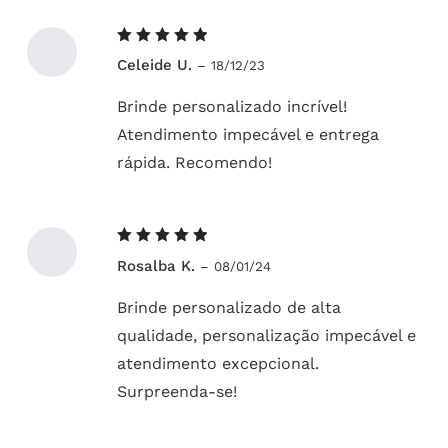
Avaliação
Celeide U.
–
18/12/23
5
de 5
Brinde personalizado incrível!
Atendimento impecável e entrega
rápida. Recomendo!
Avaliação
Rosalba K.
–
08/01/24
5
de 5
Brinde personalizado de alta
qualidade, personalização impecável e
atendimento excepcional.
Surpreenda-se!