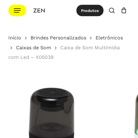
Ir
Menu
Produtos
para
procurar
Cotação
Close
Cart
o
conteúdo
Início
Brindes Personalizados
Eletrônicos
principal
Caixas de Som
Caixa de Som Multimídia
com Led – X05039