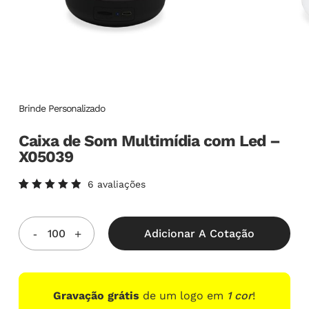
Brinde Personalizado
Caixa de Som Multimídia com Led –
X05039
6
avaliações
Avaliado
6
como
5.00
de
5, com
Adicionar A Cotação
baseado
em
avaliações
de
clientes
Gravação grátis
de um logo em
1 cor
!