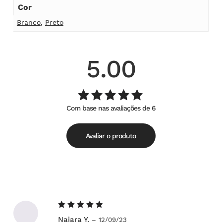
Cor
Branco
,
Preto
5.00
Com base nas avaliações de 6
Avaliação
de
5.00
5
Avaliar o produto
Avaliação
Naiara Y.
–
12/09/23
5
de 5