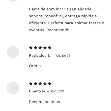
Caixa de som incrível! Qualidade
sonora impecável, entrega rápida e
eficiente. Perfeita para animar festas e
eventos. Recomendo!
Avaliação
Regivaldo U.
–
09/10/23
5
de 5
Ótimo.
Avaliação
Cleuto N.
–
15/10/23
5
de 5
Recomendamos