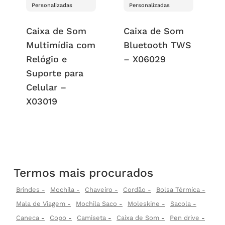
Personalizadas
Personalizadas
Caixa de Som
Caixa de Som
Multimídia com
Bluetooth TWS
Relógio e
– X06029
Suporte para
Celular –
X03019
Termos mais procurados
Brindes
Mochila
Chaveiro
Cordão
Bolsa Térmica
Mala de Viagem
Mochila Saco
Moleskine
Sacola
Caneca
Copo
Camiseta
Caixa de Som
Pen drive