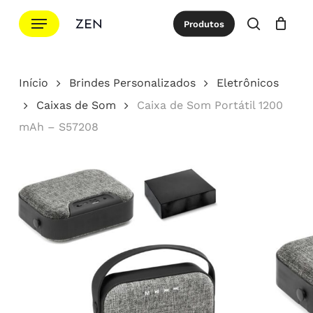
Ir
Menu
Produtos
para
procurar
Cotação
Close
Cart
o
conteúdo
Início
Brindes Personalizados
Eletrônicos
principal
Caixas de Som
Caixa de Som Portátil 1200
mAh – S57208