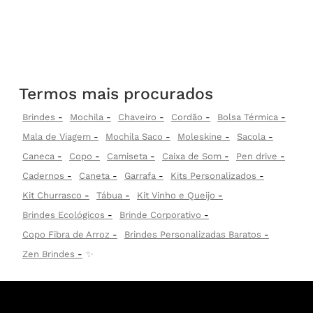
Termos mais procurados
Brindes
Mochila
Chaveiro
Cordão
Bolsa Térmica
Mala de Viagem
Mochila Saco
Moleskine
Sacola
Caneca
Copo
Camiseta
Caixa de Som
Pen drive
Cadernos
Caneta
Garrafa
Kits Personalizados
Kit Churrasco
Tábua
Kit Vinho e Queijo
Brindes Ecológicos
Brinde Corporativo
Copo Fibra de Arroz
Brindes Personalizadas Baratos
Zen Brindes
✨