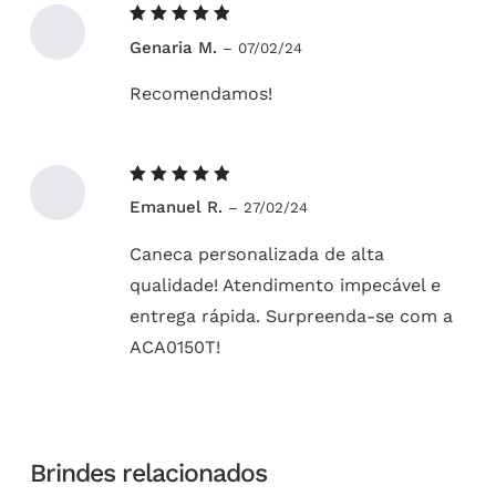
Avaliação
Genaria M.
–
07/02/24
5
de 5
Recomendamos!
Avaliação
Emanuel R.
–
27/02/24
5
de 5
Caneca personalizada de alta
qualidade! Atendimento impecável e
entrega rápida. Surpreenda-se com a
ACA0150T!
Brindes relacionados