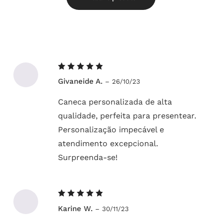
Avaliação
Givaneide A.
–
26/10/23
5
de 5
Caneca personalizada de alta
qualidade, perfeita para presentear.
Personalização impecável e
atendimento excepcional.
Surpreenda-se!
Avaliação
Karine W.
–
30/11/23
5
de 5