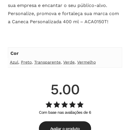
sua empresa e encantar o seu público-alvo.
Personalize, promova e fortaleça sua marca com
a Caneca Personalizada 400 ml – ACA0150T!
Cor
Azul
,
Preto
,
Transparente
,
Verde
,
Vermelho
5.00
Com base nas avaliações de 6
Avaliação
de
5.00
5
Avaliar o produto