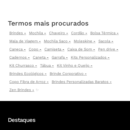
Termos mais procurados
Brindes
Mochila
Chaveiro
Cordão
Bolsa Térmica
Mala de Viagem
Mochila Saco
Moleskine
Sacola
Caneca
Copo
Camiseta
Caixa de Som
Pen drive
Cadernos
Caneta
Garrafa
Kits Personalizados
Kit Churrasco
Tábua
Kit Vinho e Queijo
Brindes Ecológicos
Brinde Corporativo
Copo Fibra de Arroz
Brindes Personalizadas Baratos
Zen Brindes
✨
Destaques