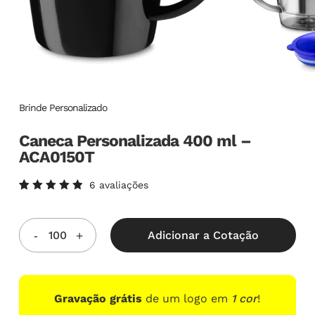
Brinde Personalizado
Caneca Personalizada 400 ml –
ACA0150T
6
avaliações
Avaliado
6
como
5.00
de
5, com
Adicionar a Cotação
baseado
em
avaliações
de
clientes
Gravação grátis
de um logo em
1 cor
!