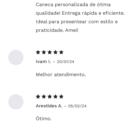
Caneca personalizada de ótima
qualidade! Entrega rápida e eficiente.
Ideal para presentear com estilo e
praticidade. Amei!
Avaliação
Ivam I.
–
20/01/24
5
de 5
Melhor atendimento.
Avaliação
Arestides A.
–
05/02/24
5
de 5
Ótimo.