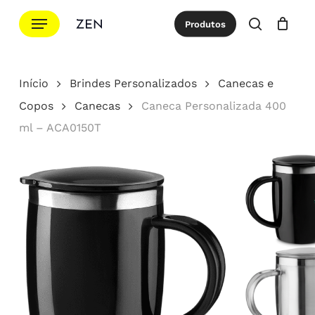
Ir
Menu
Produtos
para
procurar
Cotação
Close
Cart
o
conteúdo
Início
Brindes Personalizados
Canecas e
principal
Copos
Canecas
Caneca Personalizada 400
ml – ACA0150T