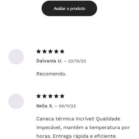
5.00
5
Avaliar o produto
Avaliação
Dalvania U.
–
22/10/23
5
de 5
Recomendo.
Avaliação
Keila X.
–
04/11/23
5
de 5
Caneca térmica incrível! Qualidade
impecável, mantém a temperatura por
horas. Entrega rápida e eficiente.