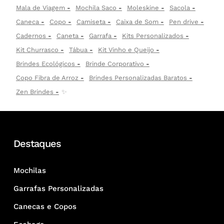
Mala de Viagem
Mochila Saco
Moleskine
Sacola
Caneca
Copo
Camiseta
Caixa de Som
Pen drive
Cadernos
Caneta
Garrafa
Kits Personalizados
Kit Churrasco
Tábua
Kit Vinho e Queijo
Brindes Ecológicos
Brinde Corporativo
Copo Fibra de Arroz
Brindes Personalizadas Baratos
Zen Brindes
✨
Destaques
Mochilas
Garrafas Personalizadas
Canecas e Copos