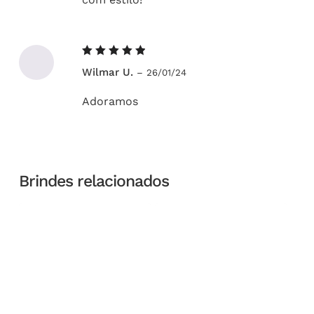
Avaliação
Wilmar U.
–
26/01/24
5
de 5
Adoramos
Brindes relacionados