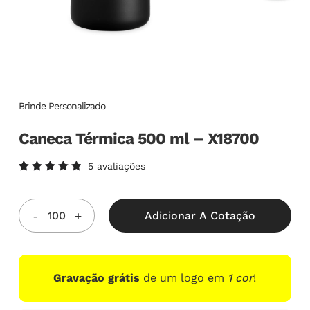
Brinde Personalizado
Caneca Térmica 500 ml – X18700
5
avaliações
Avaliado
5
como
5.00
de
5, com
Adicionar A Cotação
baseado
em
avaliações
de
clientes
Gravação grátis
de um logo em
1 cor
!