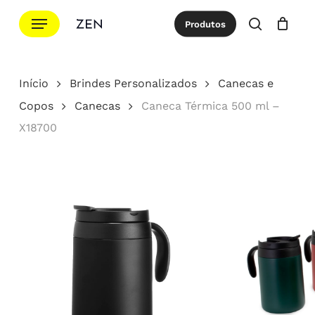
Ir
Menu
Produtos
para
procurar
Cotação
Close
Cart
o
conteúdo
Início
Brindes Personalizados
Canecas e
principal
Copos
Canecas
Caneca Térmica 500 ml –
X18700