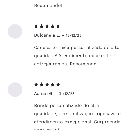
Recomendo!
Avaliação
Dulceneia L.
–
13/12/23
5
de 5
Caneca térmica personalizada de alta
qualidade! Atendimento excelente e
entrega rápida. Recomendo!
Avaliação
Adrian G.
–
31/12/23
5
de 5
Brinde personalizado de alta
qualidade, personalização impecável e
atendimento excepcional. Surpreenda
com estilo!