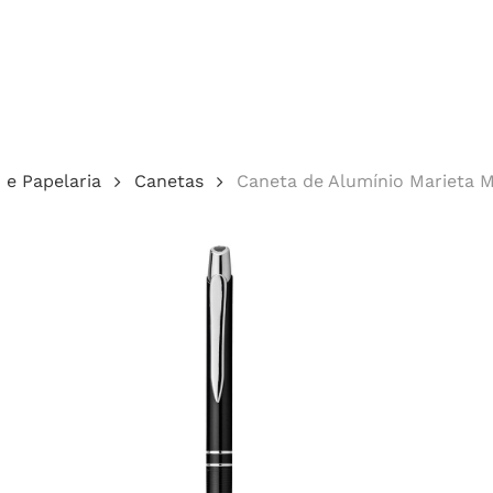
Cotação
o e Papelaria
Canetas
Caneta de Alumínio Marieta M
echar.