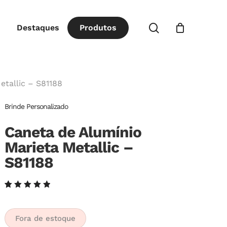
Close
procurar
Destaques
P
r
o
d
u
t
o
s
Cart
etallic – S81188
Brinde Personalizado
Caneta de Alumínio
Marieta Metallic –
S81188
Avaliado
6
como
5.00
de
5, com
Fora de estoque
baseado