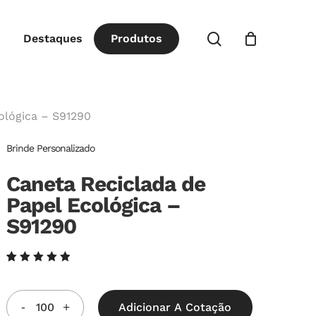
Close
procurar
Destaques
P
r
o
d
u
t
o
s
Cart
ológica – S91290
Brinde Personalizado
Caneta Reciclada de
Papel Ecológica –
S91290
Avaliado
4
como
5.00
de
5, com
Adicionar A Cotação
baseado