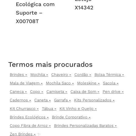
Ecológica com
X14342
Suporte –
X00708T
Termos mais procurados
Brindes
Mochila
Chaveiro
Cordão
Bolsa Térmica
Mala de Viagem
Mochila Saco
Moleskine
Sacola
Caneca
Copo
Camiseta
Caixa de Som
Pen drive
Cadernos
Caneta
Garrafa
Kits Personalizados
Kit Churrasco
Tábua
Kit Vinho e Queijo
Brindes Ecológicos
Brinde Corporativo
Copo Fibra de Arroz
Brindes Personalizadas Baratos
Zen Brindes
✨