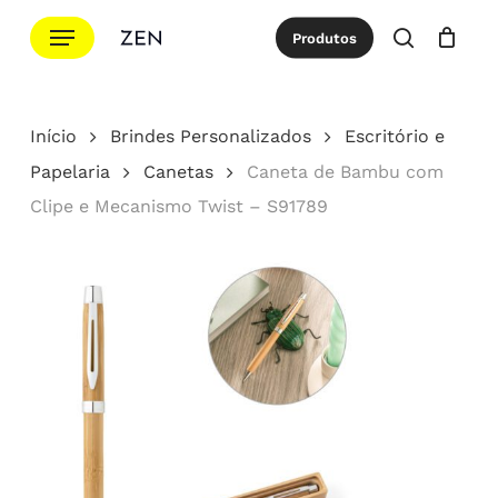
Ir
Menu
Produtos
para
procurar
Cotação
Close
Cart
o
conteúdo
Início
Brindes Personalizados
Escritório e
principal
Papelaria
Canetas
Caneta de Bambu com
Clipe e Mecanismo Twist – S91789