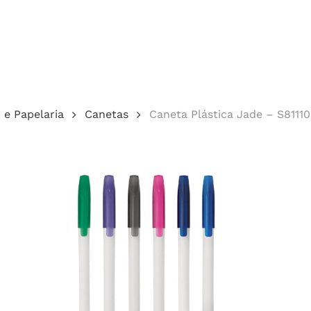
Cotação
o e Papelaria
Canetas
Caneta Plástica Jade – S81110
echar.