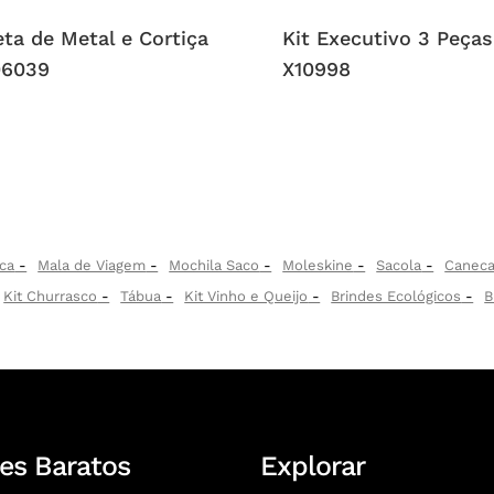
ta de Metal e Cortiça
Kit Executivo 3 Peças
06039
X10998
ca
Mala de Viagem
Mochila Saco
Moleskine
Sacola
Canec
Kit Churrasco
Tábua
Kit Vinho e Queijo
Brindes Ecológicos
B
es Baratos
Explorar