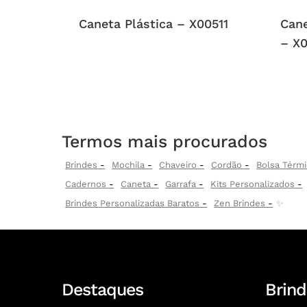
Caneta Plástica – X00511
Cane
– X
Termos mais procurados
Brindes
Mochila
Chaveiro
Cordão
Bolsa Térmi
Cadernos
Caneta
Garrafa
Kits Personalizados
Brindes Personalizadas Baratos
Zen Brindes
✨
Destaques
Brind