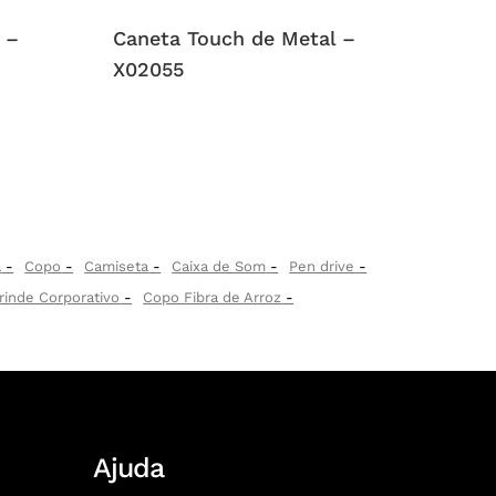
 –
Caneta Touch de Metal –
X02055
a
Copo
Camiseta
Caixa de Som
Pen drive
rinde Corporativo
Copo Fibra de Arroz
Ajuda